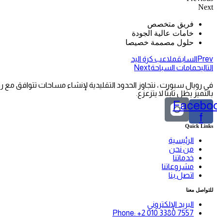
Next
فريق متخصص
خامات عالية الجودة
حلول مصممة خصيصا
Prev
السابق
ملاعب كرة اليد
التالي
حمامات السباحة
Next
في رويال سبورت ، نتجاوز الحدود التقليدية لإنشاء مساحات تتوافق مع ر
بالتميز يظل ثابتًا لا يتزعزع.
Faceboo
f
Quick Links
الرئيسية
من نحن
خدماتنا
مشروعاتنا
اتصل بنا
للتواصل معنا
البريد الإلكتروني
Phone: +2 010 3380 7557